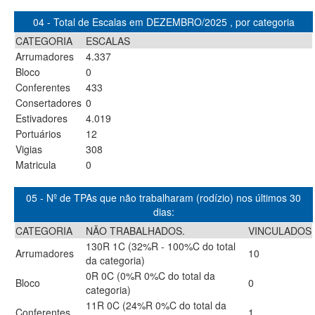
04 - Total de Escalas em DEZEMBRO/2025 , por categoria
CATEGORIA
ESCALAS
Arrumadores
4.337
Bloco
0
Conferentes
433
Consertadores
0
Estivadores
4.019
Portuários
12
Vigias
308
Matricula
0
05 - Nº de TPAs que não trabalharam (rodízio) nos últimos 30
dias:
CATEGORIA
NÃO TRABALHADOS.
VINCULADOS
130R 1C (32%R - 100%C do total
Arrumadores
10
da categoria)
0R 0C (0%R 0%C do total da
Bloco
0
categoria)
11R 0C (24%R 0%C do total da
Conferentes
1