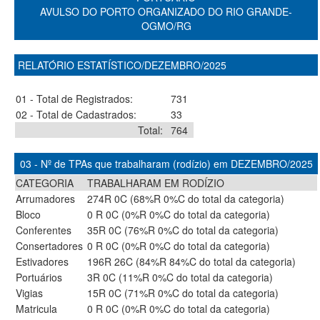
AVULSO DO PORTO ORGANIZADO DO RIO GRANDE-
OGMO/RG
RELATÓRIO ESTATÍSTICO/DEZEMBRO/2025
01 - Total de Registrados:
731
02 - Total de Cadastrados:
33
Total:
764
03 - Nº de TPAs que trabalharam (rodízio) em DEZEMBRO/2025
CATEGORIA
TRABALHARAM EM RODÍZIO
Arrumadores
274R 0C (68%R 0%C do total da categoria)
Bloco
0 R 0C (0%R 0%C do total da categoria)
Conferentes
35R 0C (76%R 0%C do total da categoria)
Consertadores
0 R 0C (0%R 0%C do total da categoria)
Estivadores
196R 26C (84%R 84%C do total da categoria)
Portuários
3R 0C (11%R 0%C do total da categoria)
Vigias
15R 0C (71%R 0%C do total da categoria)
Matricula
0 R 0C (0%R 0%C do total da categoria)