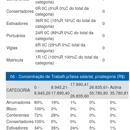
categoria)
0R 0C (0%R 0%C do total da
Consertadores
0
categoria)
36R 5C (15%R 16%C do total da
Estivadores
0
categoria)
24R 0C (89%R 0%C do total da
Portuários
0
categoria)
6R 0C (29%R 0%C total da
Vigias
0
categoria)
1R 1C (100%R 100%C do total da
Matricula
0
categoria)
06 - Concentração de Trabalh.p/faixa salarial, p/categoria (R$)
17.890,41
0 -
8.945,21-
26.835,61-
Acima
CATEGORIA
-
8.945,20
17.890,40
35.780,80
35.780,81
26.835,60
Arrumadores
80%
19%
1%
0%
0%
Bloco
100%
0%
0%
0%
0%
Conferentes
72%
28%
0%
0%
0%
Consertadores
100%
0%
0%
0%
0%
Estivadores
34%
36%
24%
5%
1%