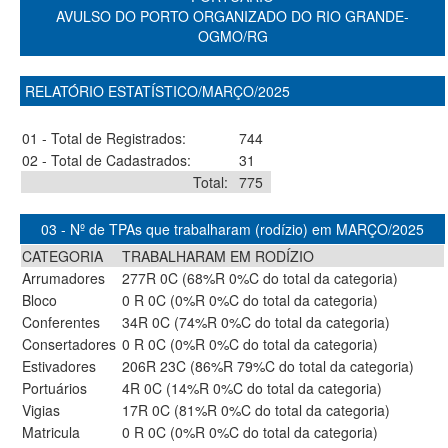
AVULSO DO PORTO ORGANIZADO DO RIO GRANDE-
OGMO/RG
RELATÓRIO ESTATÍSTICO/MARÇO/2025
01 - Total de Registrados:
744
02 - Total de Cadastrados:
31
Total:
775
03 - Nº de TPAs que trabalharam (rodízio) em MARÇO/2025
CATEGORIA
TRABALHARAM EM RODÍZIO
Arrumadores
277R 0C (68%R 0%C do total da categoria)
Bloco
0 R 0C (0%R 0%C do total da categoria)
Conferentes
34R 0C (74%R 0%C do total da categoria)
Consertadores
0 R 0C (0%R 0%C do total da categoria)
Estivadores
206R 23C (86%R 79%C do total da categoria)
Portuários
4R 0C (14%R 0%C do total da categoria)
Vigias
17R 0C (81%R 0%C do total da categoria)
Matricula
0 R 0C (0%R 0%C do total da categoria)