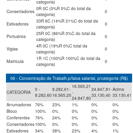
categoria)
0R 0C (0%R 0%C do total da
Consertadores
0
categoria)
33R 6C (14%R 21%C do total da
Estivadores
0
categoria)
25R 0C (86%R 0%C do total da
Portuários
0
categoria)
4R 0C (19%R 0%C total da
Vigias
0
categoria)
1R 1C (100%R 100%C do total da
Matricula
0
categoria)
06 - Concentração de Trabalh.p/faixa salarial, p/categoria (R$)
16.565,21
0 -
8.282,61-
24.847,81-
Acima
CATEGORIA
-
8.282,60
16.565,20
33.130,40
33.130,41
24.847,80
Arrumadores
76%
23%
1%
0%
0%
Bloco
100%
0%
0%
0%
0%
Conferentes
76%
24%
0%
0%
0%
Consertadores
100%
0%
0%
0%
0%
Estivadores
34%
38%
23%
4%
1%