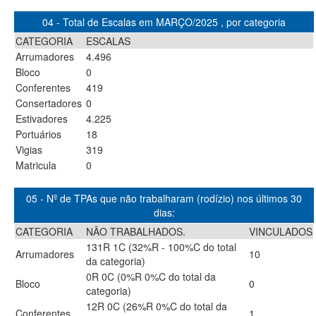
04 - Total de Escalas em MARÇO/2025 , por categoria
CATEGORIA
ESCALAS
Arrumadores
4.496
Bloco
0
Conferentes
419
Consertadores
0
Estivadores
4.225
Portuários
18
Vigias
319
Matricula
0
05 - Nº de TPAs que não trabalharam (rodízio) nos últimos 30
dias:
CATEGORIA
NÃO TRABALHADOS.
VINCULADOS
131R 1C (32%R - 100%C do total
Arrumadores
10
da categoria)
0R 0C (0%R 0%C do total da
Bloco
0
categoria)
12R 0C (26%R 0%C do total da
Conferentes
1