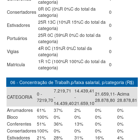
categoria)
0R 0C (0%R 0%C do total da
Consertadores
0
categoria)
25R 13C (10%R 15%C do total da
Estivadores
0
categoria)
25R 0C (59%R 0%C do total da
Portuários
0
categoria)
4R 0C (15%R 0%C total da
Vigias
0
categoria)
1R 1C (100%R 100%C do total da
Matricula
0
categoria)
06 - Concentração de Trabalh.p/faixa salarial, p/categoria (R$)
7.219,71
14.439,41
0 -
21.659,11-
Acima
CATEGORIA
-
-
7219,70
28.878,80
28.878,81
14.439,40
21.659,10
Arrumadores
61%
37%
2%
0%
0%
Bloco
100%
0%
0%
0%
0%
Conferentes
51%
36%
13%
0%
0%
Consertadores
100%
0%
0%
0%
0%
Estivadores
21%
28%
31%
16%
4%