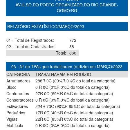
AVULSO DO PORTO ORGANIZADO DO RIO GRANDE-
OGMO/RG
RELATÓRIO ESTATÍSTICO/MARÇO/2023
01 - Total de Registrados:
772
02 - Total de Cadastrados:
88
Total:
860
03 - Nº de TPAs que trabalharam (rodízio) em MARÇO/2023
CATEGORIA
TRABALHARAM EM RODÍZIO
Arrumadores
288R 0C (69%R 0%C do total da categoria)
Bloco
0 R 0C (0%R 0%C do total da categoria)
Conferentes
27R 0C (69%R 0%C do total da categoria)
Consertadores
0 R 0C (0%R 0%C do total da categoria)
Estivadores
224R 73C (90%R 85%C do total da categoria)
Portuários
17R 0C (40%R 0%C do total da categoria)
Vigias
22R 0C (85%R 0%C do total da categoria)
Matricula
0 R 0C (0%R 0%C do total da categoria)