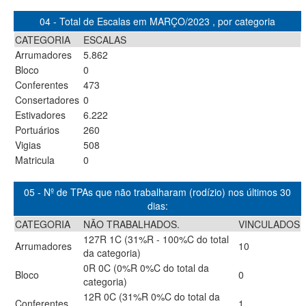
04 - Total de Escalas em MARÇO/2023 , por categoria
CATEGORIA
ESCALAS
Arrumadores
5.862
Bloco
0
Conferentes
473
Consertadores
0
Estivadores
6.222
Portuários
260
Vigias
508
Matricula
0
05 - Nº de TPAs que não trabalharam (rodízio) nos últimos 30
dias:
CATEGORIA
NÃO TRABALHADOS.
VINCULADOS
127R 1C (31%R - 100%C do total
Arrumadores
10
da categoria)
0R 0C (0%R 0%C do total da
Bloco
0
categoria)
12R 0C (31%R 0%C do total da
Conferentes
1