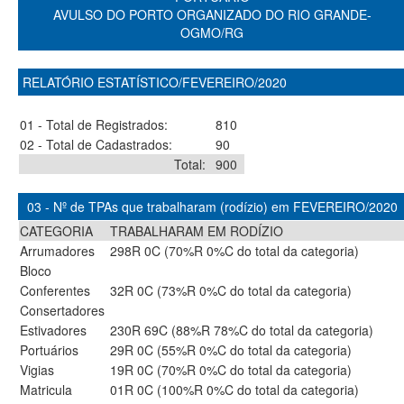
AVULSO DO PORTO ORGANIZADO DO RIO GRANDE-
OGMO/RG
RELATÓRIO ESTATÍSTICO/FEVEREIRO/2020
01 - Total de Registrados:
810
02 - Total de Cadastrados:
90
Total:
900
03 - Nº de TPAs que trabalharam (rodízio) em FEVEREIRO/2020
CATEGORIA
TRABALHARAM EM RODÍZIO
Arrumadores
298R 0C (70%R 0%C do total da categoria)
Bloco
Conferentes
32R 0C (73%R 0%C do total da categoria)
Consertadores
Estivadores
230R 69C (88%R 78%C do total da categoria)
Portuários
29R 0C (55%R 0%C do total da categoria)
Vigias
19R 0C (70%R 0%C do total da categoria)
Matricula
01R 0C (100%R 0%C do total da categoria)