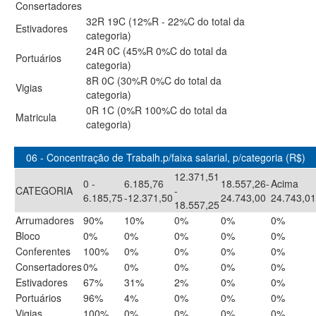
Consertadores
32R 19C (12%R - 22%C do total da
Estivadores
categoria)
24R 0C (45%R 0%C do total da
Portuários
categoria)
8R 0C (30%R 0%C do total da
Vigias
categoria)
0R 1C (0%R 100%C do total da
Matricula
categoria)
06 - Concentração de Trabalh.p/faixa salarial, p/categoria (R$)
12.371,51
0 -
6.185,76
18.557,26-
Acima
CATEGORIA
-
6.185,75
-12.371,50
24.743,00
24.743,01
18.557,25
Arrumadores
90%
10%
0%
0%
0%
Bloco
0%
0%
0%
0%
0%
Conferentes
100%
0%
0%
0%
0%
Consertadores
0%
0%
0%
0%
0%
Estivadores
67%
31%
2%
0%
0%
Portuários
96%
4%
0%
0%
0%
Vigias
100%
0%
0%
0%
0%