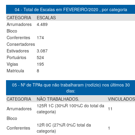
04 - Total de Escalas em FEVEREIRO/2020 , por categoria
CATEGORIA
ESCALAS
Arrumadores
4.489
Bloco
Conferentes
174
Consertadores
Estivadores
3.087
Portuários
524
Vigias
195
Matricula
8
05 - Nº de TPAs que não trabalharam (rodízio) nos últimos 30
dias:
CATEGORIA
NÃO TRABALHADOS.
VINCULADOS
125R 1C (30%R 100%C do total da
Arrumadores
11
categoria)
Bloco
12R 0C (27%R 0%C total da
Conferentes
1
categoria)