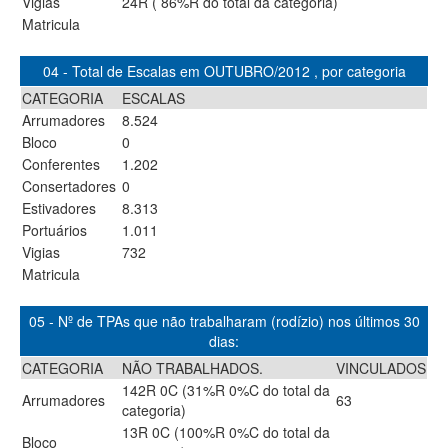
Vigias
24R ( 86%R do total da categoria)
Matricula
04 - Total de Escalas em OUTUBRO/2012 , por categoria
CATEGORIA
ESCALAS
Arrumadores
8.524
Bloco
0
Conferentes
1.202
Consertadores
0
Estivadores
8.313
Portuários
1.011
Vigias
732
Matricula
05 - Nº de TPAs que não trabalharam (rodízio) nos últimos 30
dias:
CATEGORIA
NÃO TRABALHADOS.
VINCULADOS
142R 0C (31%R 0%C do total da
Arrumadores
63
categoria)
13R 0C (100%R 0%C do total da
Bloco