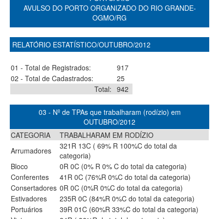
AVULSO DO PORTO ORGANIZADO DO RIO GRANDE-
OGMO/RG
RELATÓRIO ESTATÍSTICO/OUTUBRO/2012
01 - Total de Registrados:
917
02 - Total de Cadastrados:
25
Total:
942
03 - Nº de TPAs que trabalharam (rodízio) em
OUTUBRO/2012
CATEGORIA
TRABALHARAM EM RODÍZIO
321R 13C ( 69% R 100%C do total da
Arrumadores
categoria)
Bloco
0R 0C (0% R 0% C do total da categoria)
Conferentes
41R 0C (76%R 0%C do total da categoria)
Consertadores
0R 0C (0%R 0%C do total da categoria)
Estivadores
235R 0C (84%R 0%C do total da categoria)
Portuários
39R 01C (60%R 33%C do total da categoria)