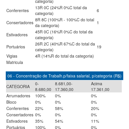
categoria)
13R 0C (24%R 0%C total da
Conferentes
6
categoria)
8R 8C (100%R - 100%C do total
Consertadores
1
da categoria)
45R 0C (16%R 0%C do total da
Estivadores
categoria)
26R 2C (40%R 67%C do total da
Portuários
19
categoria)
Vigias
4R (14%R do total da categoria)
Matricula
06 - Concentração de Trabalh.p/faixa salarial, p/categoria (R$)
0-
8.681,00-
Acima
CATEGORIA
8.680,00
17.360,00
17.361,00
Arrumadores
100%
0%
0%
Bloco
0%
0%
0%
Conferentes
22%
58%
20%
Consertadores
0%
0%
0%
Estivadores
35%
54%
11%
Portuários
100%
0%
0%