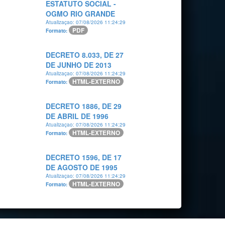
ESTATUTO SOCIAL -
OGMO RIO GRANDE
Atualizaçao: 07/08/2026 11:24:29
PDF
Formato:
DECRETO 8.033, DE 27
DE JUNHO DE 2013
Atualizaçao: 07/08/2026 11:24:29
HTML-EXTERNO
Formato:
DECRETO 1886, DE 29
DE ABRIL DE 1996
Atualizaçao: 07/08/2026 11:24:29
HTML-EXTERNO
Formato:
DECRETO 1596, DE 17
DE AGOSTO DE 1995
Atualizaçao: 07/08/2026 11:24:29
HTML-EXTERNO
Formato: